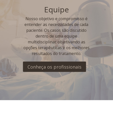
Equipe
Nosso objetivo e compromisso é
entender as necessidades de cada
paciente. Os casos são discutido
dentro de uma equipe
multidisciplinar objetivando as
opções terapêuticas e os melhores
resultados do tratamento.
Conheça os profissionais