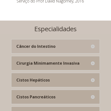
Serviço do Prof David Nagorney, 2016
Especialidades
Câncer do Intestino
Cirurgia Minimamente Invasiva
Cistos Hepáticos
Cistos Pancreáticos