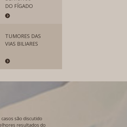
DO FÍGADO
TUMORES DAS
VIAS BILIARES
 casos são discutido
elhores resultados do