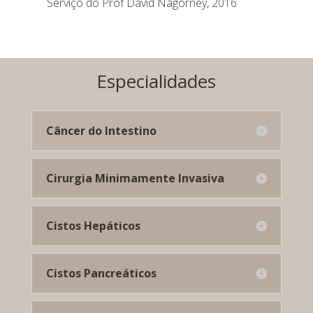
Serviço do Prof David Nagorney, 2016
Especialidades
Câncer do Intestino
Cirurgia Minimamente Invasiva
Cistos Hepáticos
Cistos Pancreáticos