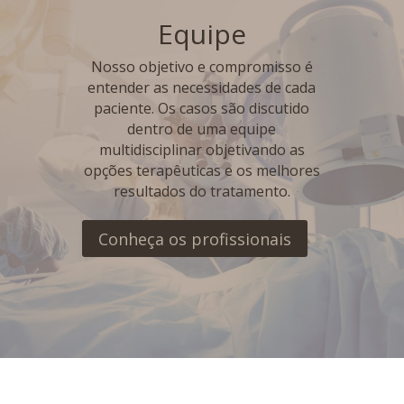
Equipe
Nosso objetivo e compromisso é
entender as necessidades de cada
paciente. Os casos são discutido
dentro de uma equipe
multidisciplinar objetivando as
opções terapêuticas e os melhores
resultados do tratamento.
Conheça os profissionais