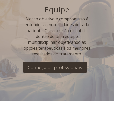
Equipe
Nosso objetivo e compromisso é
entender as necessidades de cada
paciente. Os casos são discutido
dentro de uma equipe
multidisciplinar objetivando as
opções terapêuticas e os melhores
resultados do tratamento.
Conheça os profissionais