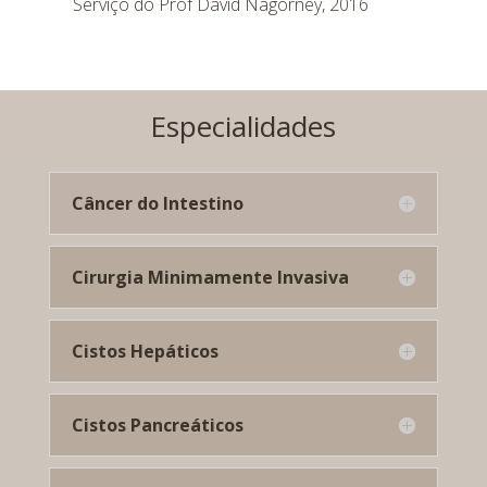
Serviço do Prof David Nagorney, 2016
Especialidades
Câncer do Intestino
Cirurgia Minimamente Invasiva
Cistos Hepáticos
Cistos Pancreáticos