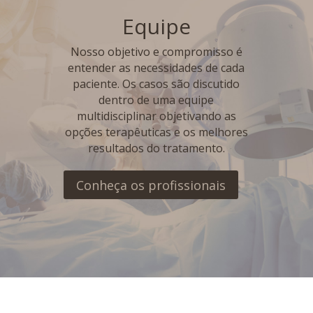
Equipe
Nosso objetivo e compromisso é
entender as necessidades de cada
paciente. Os casos são discutido
dentro de uma equipe
multidisciplinar objetivando as
opções terapêuticas e os melhores
resultados do tratamento.
Conheça os profissionais