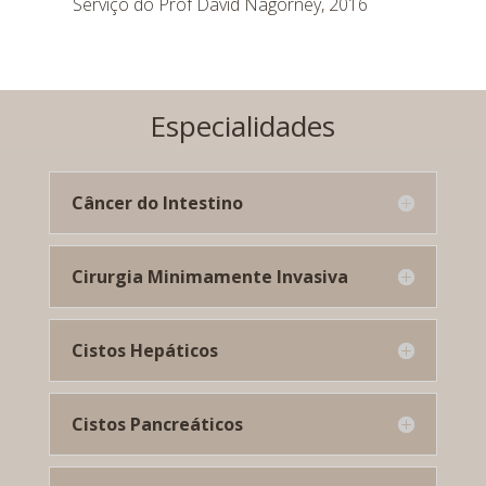
Serviço do Prof David Nagorney, 2016
Especialidades
Câncer do Intestino
Cirurgia Minimamente Invasiva
Cistos Hepáticos
Cistos Pancreáticos