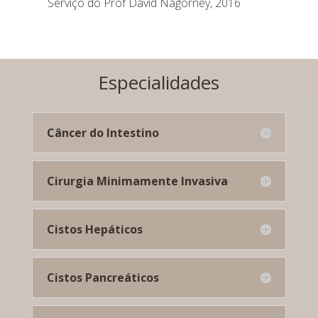
Serviço do Prof David Nagorney, 2016
Especialidades
Câncer do Intestino
Cirurgia Minimamente Invasiva
Cistos Hepáticos
Cistos Pancreáticos