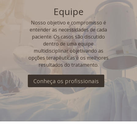
Equipe
Nosso objetivo e compromisso é
entender as necessidades de cada
paciente. Os casos são discutido
dentro de uma equipe
multidisciplinar objetivando as
opções terapêuticas e os melhores
resultados do tratamento.
Conheça os profissionais