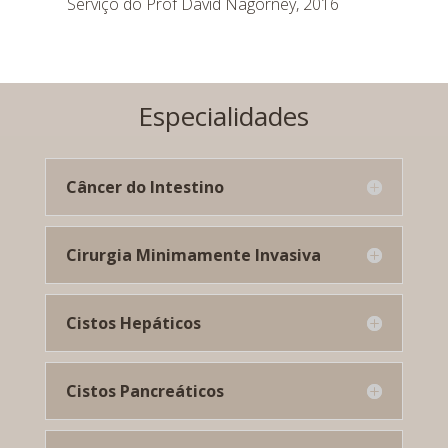
Serviço do Prof David Nagorney, 2016
Especialidades
Câncer do Intestino
Cirurgia Minimamente Invasiva
Cistos Hepáticos
Cistos Pancreáticos