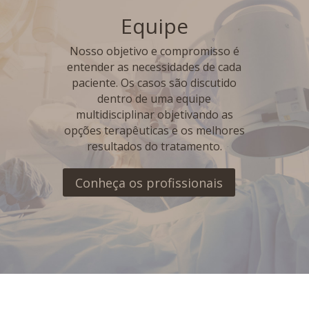
Equipe
Nosso objetivo e compromisso é
entender as necessidades de cada
paciente. Os casos são discutido
dentro de uma equipe
multidisciplinar objetivando as
opções terapêuticas e os melhores
resultados do tratamento.
Conheça os profissionais