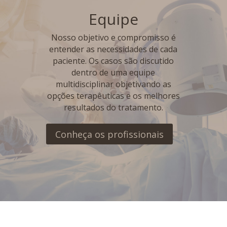
Equipe
Nosso objetivo e compromisso é
entender as necessidades de cada
paciente. Os casos são discutido
dentro de uma equipe
multidisciplinar objetivando as
opções terapêuticas e os melhores
resultados do tratamento.
Conheça os profissionais