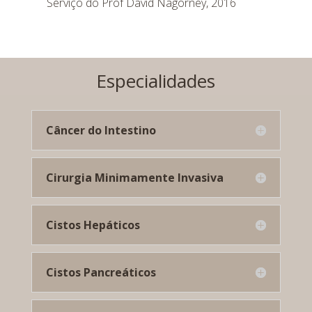
Serviço do Prof David Nagorney, 2016
Especialidades
Câncer do Intestino
Cirurgia Minimamente Invasiva
Cistos Hepáticos
Cistos Pancreáticos